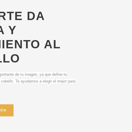
RTE DA
 Y
IENTO AL
LLO
mportante de tu imagen, ya que define tu
 cabello. Te ayudamos a elegir el mejor para
IÓN