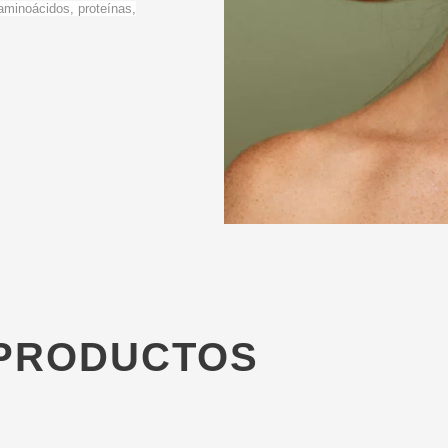
 aminoácidos, proteínas,
PRODUCTOS