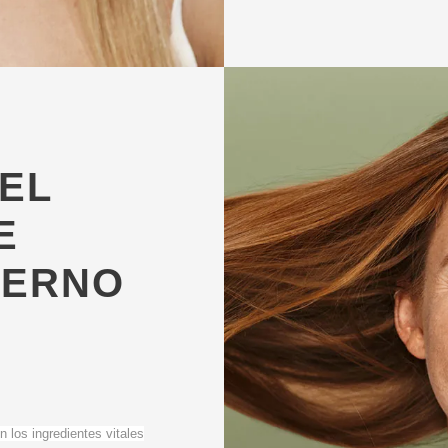
 EL
E
TERNO
?
n los ingredientes vitales