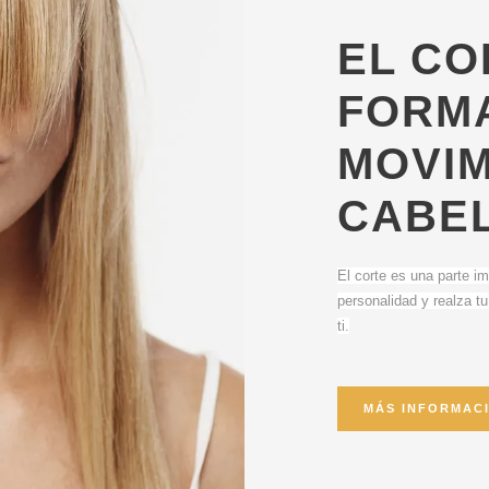
EL CO
FORMA
MOVIM
CABE
El corte es una parte i
personalidad y realza tu
ti.
MÁS INFORMAC