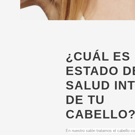
¿CUÁL ES
ESTADO D
SALUD IN
DE TU
CABELLO
En nuestro salón tratamos el cabello co